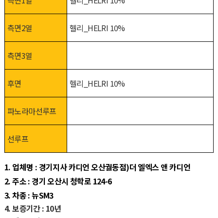
측면1열
헬리_HELRI 10%
측면2열
헬리_HELRI 10%
측면3열
후면
헬리_HELRI 10%
파노라마선루프
선루프
1. 업체명 : 경기지사 카디언 오산궐동점)더 엘엑스 앤 카디언
2. 주소 : 경기 오산시 청학로 124-6
3. 차종 : 뉴SM3
4. 보증기간 : 10년