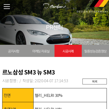
PR센터
공지사항
마케팅 자료실
시공사례
필름성능검증영상
르노삼성 SM3 뉴 SM3
시공점명
작성일
2020-04-07 17:14:53
목록
전면
헬리_HELRI 30%