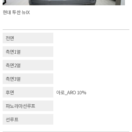
현대 투싼 뉴IX
전면
측면1열
측면2열
측면3열
후면
아로_ARO 10%
파노라마선루프
선루프