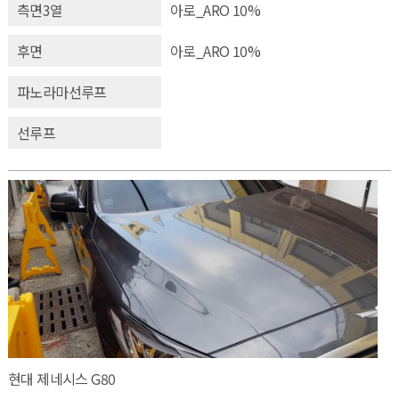
측면3열
아로_ARO 10%
후면
아로_ARO 10%
파노라마선루프
선루프
현대 제네시스 G80