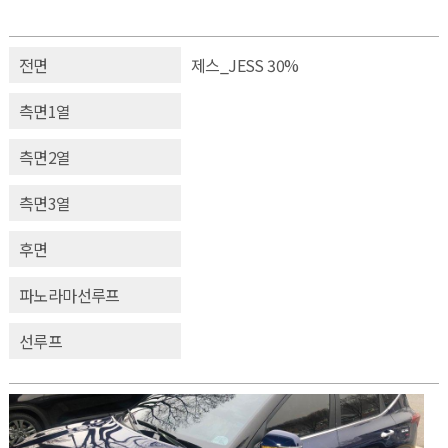
전면
제스_JESS 30%
측면1열
측면2열
측면3열
후면
파노라마선루프
선루프