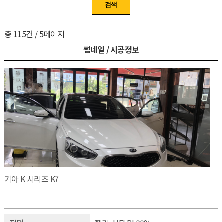
검색
총
115
건 /
5
페이지
썸네일 / 시공정보
기아 K 시리즈 K7