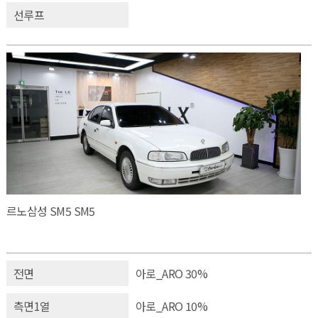
선루프
르노삼성 SM5 SM5
전면
아로_ARO 30%
측면1열
아로_ARO 10%