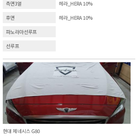
측면3열
헤라_HERA 10%
후면
헤라_HERA 10%
파노라마선루프
선루프
현대 제네시스 G80