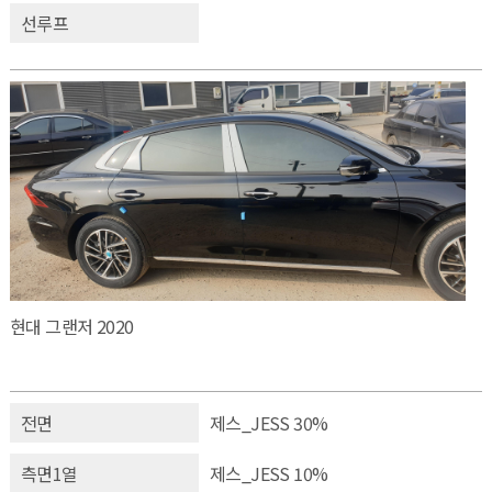
선루프
현대 그랜저 2020
전면
제스_JESS 30%
측면1열
제스_JESS 10%