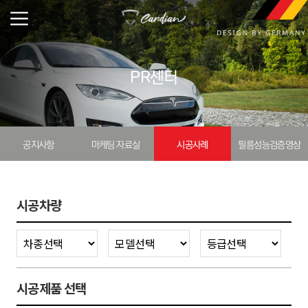
PR센터
공지사항
마케팅 자료실
시공사례
필름성능검증영상
시공차량
시공제품 선택