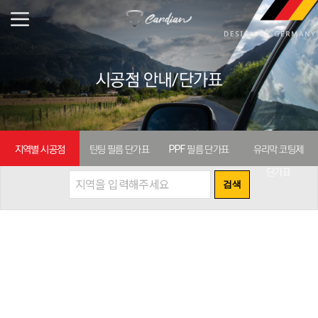
시공점 안내/단가표
지역별 시공점
틴팅 필름 단가표
PPF 필름 단가표
유리막 코팅제
단가표
검색